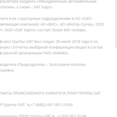
дприятиях холдинга «Объединенные автомобильные
ологии», а также - ОАТ Карго.
учете в ее структурных подразделениях в АО «ОАТ»
равляющая компания), АО «ВИС», АО «Мотор-Супер», ООО
», ООО «ОАТ Карго» состоит более 800 человек.
фсоюз Группы ОАТ был создан 28 июня 2018 года и по
ению I Отчетно-выборной Конференции вошел в состав
фсоюзной организации ПАО «КАМАЗ».
оводитель (Председатель) – Золотухина Наталья
олаевна
ТАКТЫ ПРОФСОЮЗНОГО КОМИТЕТА ППОР ГРУППЫ ОАТ
 Группы ОАТ: 📞+7 (8482) 691-001 (1543)
седатель ППОР Группы ОАТ 📞 +7 937 063 70 98,