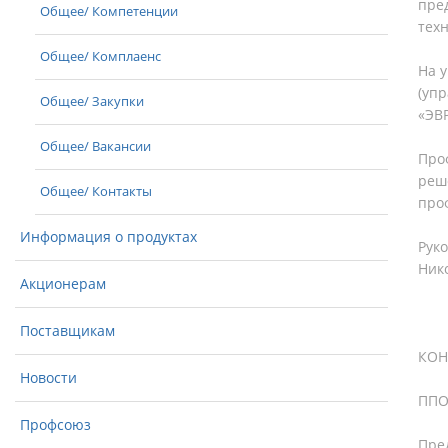
пре
Общее/ Компетенции
техн
Общее/ Комплаенс
На 
(уп
Общее/ Закупки
«ЭВР
Общее/ Вакансии
Про
реш
Общее/ Контакты
про
Информация о продуктах
Рук
Ник
Акционерам
Поставщикам
КОН
Новости
ППОР
Профсоюз
Пред